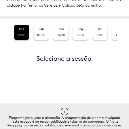
Ciclope Polifemo, as Sereias e Calipso pelo caminho.
Sex
Sáb
Dom
Seg
Ter
Qua
07/08
08/08
09/08
10/08
11/08
12/08
Selecione a sessão:
Programação sujeita a alteração. A programação de cinema divulgada
neste espaço é de responsabilidade exclusiva da operadora. O Norte
Shopping não se responsabiliza pela eventual alteração das informações.