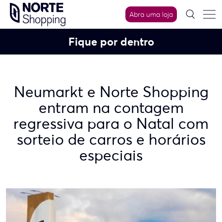
Skip
Abra uma loja
to
content
Fique por dentro
Neumarkt e Norte Shopping
entram na contagem
regressiva para o Natal com
sorteio de carros e horários
especiais