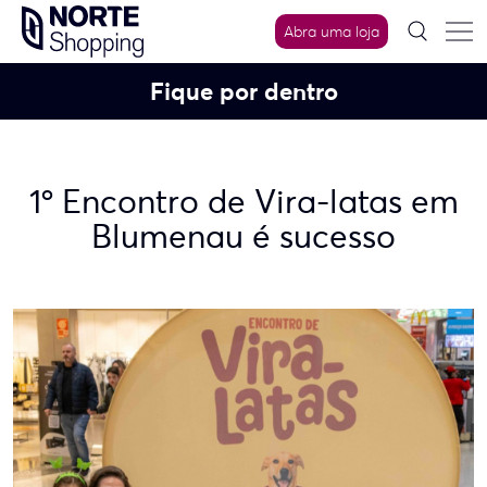
Skip
Abra uma loja
to
content
Fique por dentro
1º Encontro de Vira-latas em
Blumenau é sucesso