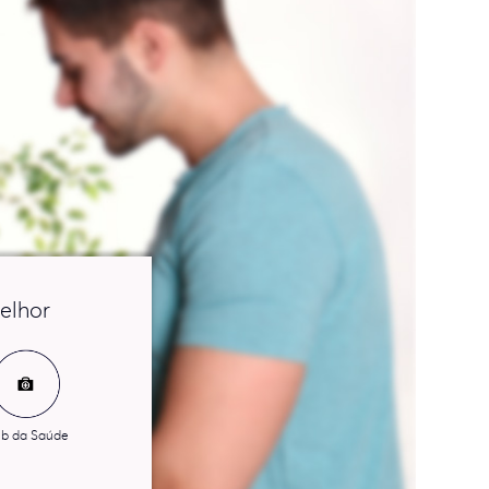
elhor
b da Saúde