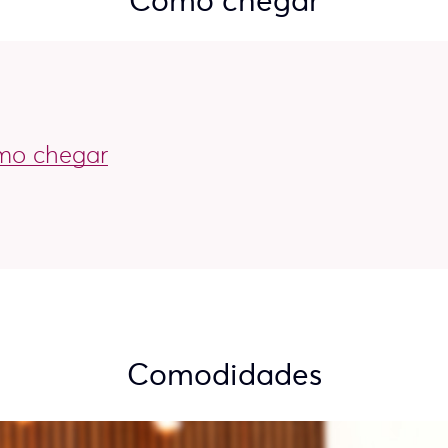
Como chegar
o chegar
Comodidades