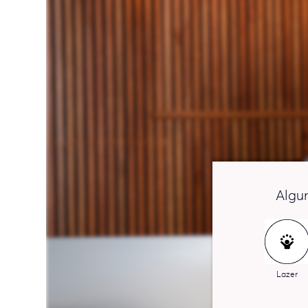
Algu
Lazer