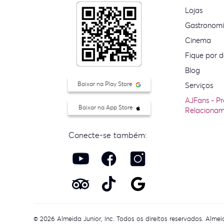
Lojas
Gastronom
Cinema
Fique por d
Blog
Baixar na Play Store
Serviços
AJFans - P
Baixar na App Store
Relaciona
Conecte-se também:
© 2026 Almeida Junior, Inc. Todos os direitos reservados. Alm