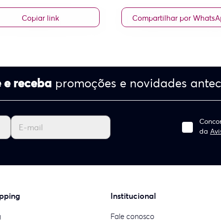
Copiar link
Compartilhar por Whats
 e receba
promoções e novidades ante
Concor
da
Avi
pping
Institucional
g
Fale conosco