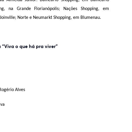
ia Almeida Junior: Balneário Shopping, em Balneário
ng, na Grande Florianópolis; Nações Shopping, em
Joinville; Norte e Neumarkt Shopping, em Blumenau.
“Viva o que há pra viver”
Rogério Alves
lva