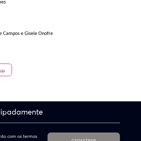
mes
ue Campos e Gisele Onofre
App
cipadamente
do com os termos
CADASTRAR