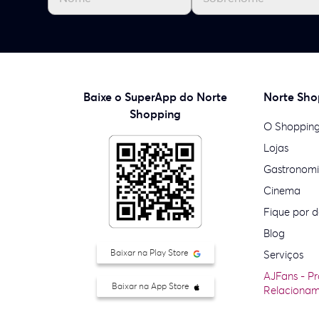
Baixe o SuperApp do Norte
Norte Sho
Shopping
O Shoppin
Lojas
Gastronom
Cinema
Fique por d
Blog
Baixar na Play Store
Serviços
AJFans - P
Baixar na App Store
Relaciona