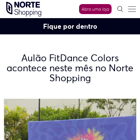
Skip
Abra uma loja
to
content
Fique por dentro
Aulão FitDance Colors
acontece neste mês no Norte
Shopping