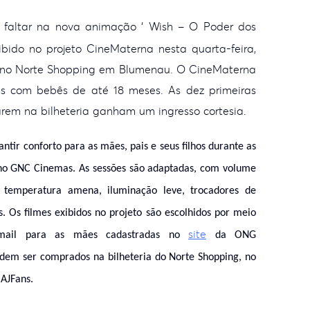
faltar na nova
animação ‘ Wish – O Poder dos
ibido no projeto
CineMaterna nesta quarta-feira,
 no Norte Shopping em
Blumenau. O CineMaterna
s com bebês de até 18
meses. As dez primeiras
rem na bilheteria ganham um
ingresso cortesia.
ntir conforto para as mães, pais e seus filhos durante as
no GNC Cinemas. As sessões são adaptadas, com volume
temperatura amena, iluminação leve, trocadores de
 Os filmes exibidos no projeto são escolhidos por meio
site
mail para as mães cadastradas no
da ONG
odem ser
comprados na bilheteria do Norte Shopping, no
 AJFans.