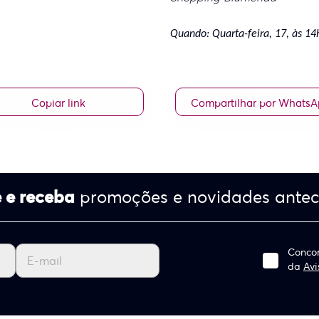
Quando: Quarta-feira, 17, às 14
Copiar link
Compartilhar por Whats
 e receba
promoções e novidades ante
Concor
da
Avi