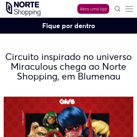
Skip
Abra uma loja
to
content
Fique por dentro
Circuito inspirado no universo
Miraculous chega ao Norte
Shopping, em Blumenau