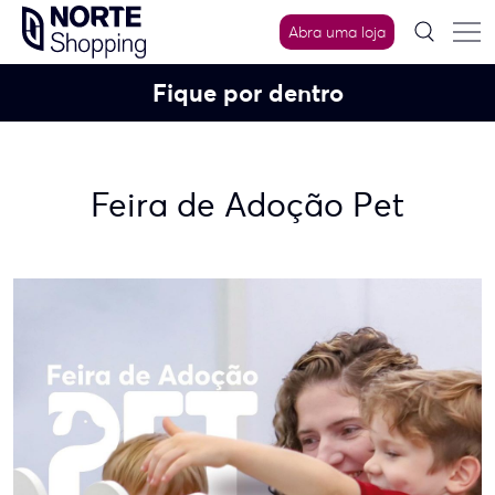
Skip
Abra uma loja
to
content
Fique por dentro
Feira de Adoção Pet