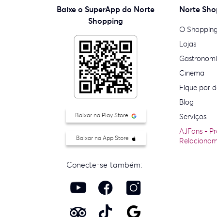
Baixe o SuperApp do Norte
Norte Sho
Shopping
O Shoppin
Lojas
Gastronom
Cinema
Fique por d
Blog
Baixar na Play Store
Serviços
AJFans - P
Baixar na App Store
Relaciona
Conecte-se também: