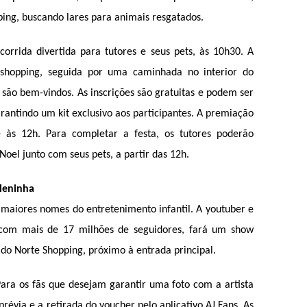
ing, buscando lares para animais resgatados. 
orrida divertida para tutores e seus pets, às 10h30. A 
hopping, seguida por uma caminhada no interior do 
ão bem-vindos. As inscrições são gratuitas e podem ser 
arantindo um kit exclusivo aos participantes. A premiação 
 às 12h. Para completar a festa, os tutores poderão 
Noel junto com seus pets, a partir das 12h.
leninha
maiores nomes do entretenimento infantil. A youtuber e 
com mais de 17 milhões de seguidores, fará um show 
 do Norte Shopping, próximo à entrada principal.
ara os fãs que desejam garantir uma foto com a artista 
prévia e a retirada do voucher pelo aplicativo AJ Fans. As 