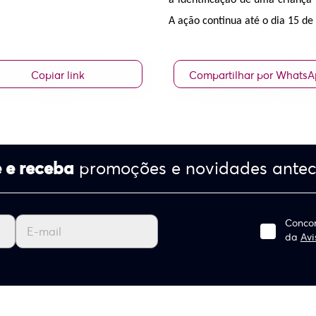
a identificação de uma criança 
A ação continua até o dia 15 d
Copiar link
Compartilhar por Whats
 e receba
promoções e novidades ante
Concor
da
Avi