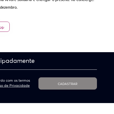
na Árvore Solidária e entregar o presente no Concierge. 
e dezembro.
App
cipadamente
do com os termos
CADASTRAR
so de Privacidade