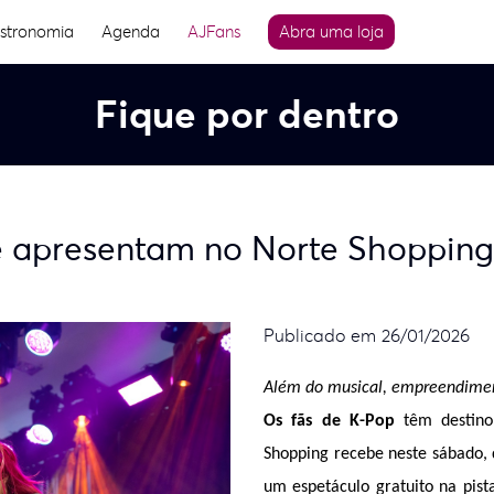
stronomia
Agenda
AJFans
Abra uma loja
Fique por dentro
e apresentam no Norte Shopping
Publicado em 26/01/2026
Além do musical, empreendiment
Os fãs de K-Pop
 têm destin
Shopping recebe neste sábado, 
um espetáculo gratuito na pist