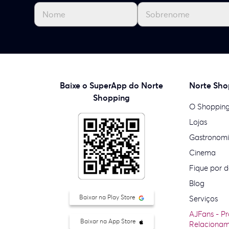
Baixe o SuperApp do Norte
Norte Sho
Shopping
O Shoppin
Lojas
Gastronom
Cinema
Fique por d
Blog
Baixar na Play Store
Serviços
AJFans - P
Baixar na App Store
Relaciona