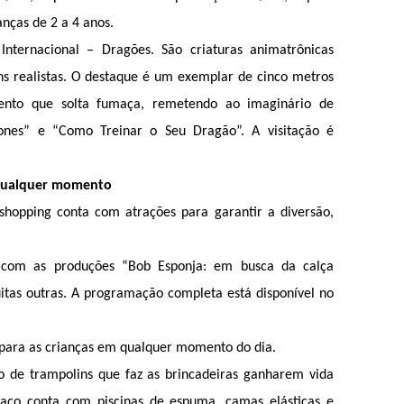
anças de 2 a 4 anos.
nternacional – Dragões. São criaturas animatrônicas 
s realistas. O destaque é um exemplar de cinco metros 
ento que solta fumaça, remetendo ao imaginário de 
nes” e “Como Treinar o Seu Dragão”. A visitação é 
 qualquer momento
shopping conta com atrações para garantir a diversão, 
 com as produções “Bob Esponja: em busca da calça 
quadrada” e “Zootopia 2” e muitas outras. A programação completa está disponível no 
r para as crianças em qualquer momento do dia.
 de trampolins que faz as brincadeiras ganharem vida 
aço conta com piscinas de espuma, camas elásticas e 