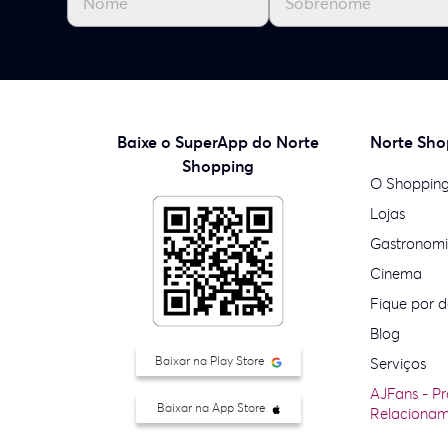
Baixe o SuperApp do Norte
Norte Sho
Shopping
O Shoppin
Lojas
Gastronom
Cinema
Fique por d
Blog
Baixar na Play Store
Serviços
AJFans - P
Baixar na App Store
Relaciona