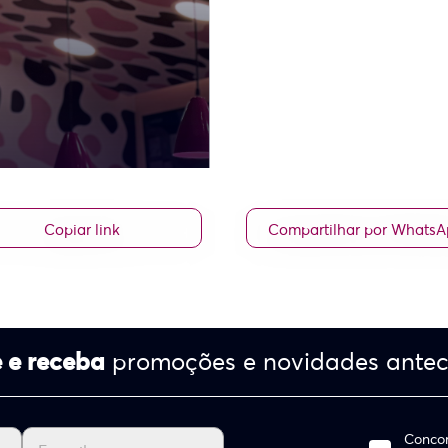
Copiar link
Compartilhar por Whats
 e receba
promoções e novidades ante
Concor