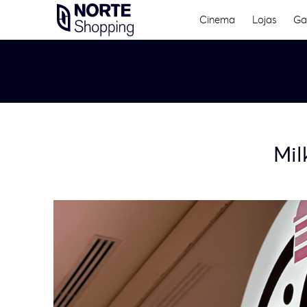
Skip
Cinema
Lojas
Ga
to
content
Mil