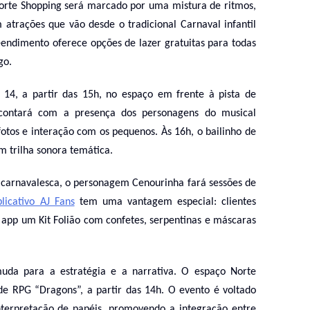
rte Shopping será marcado por uma mistura de ritmos,
 atrações que vão desde o tradicional Carnaval infantil
endimento oferece opções de lazer gratuitas para todas
go.
 14, a partir das 15h, no espaço em frente à pista de
l contará com a presença dos personagens do musical
otos e interação com os pequenos. Às 16h, o bailinho de
 trilha sonora temática.
carnavalesca, o personagem Cenourinha fará sessões de
plicativo AJ Fans
tem uma vantagem especial: clientes
app um Kit Folião com confetes, serpentinas e máscaras
uda para a estratégia e a narrativa. O espaço Norte
de RPG “Dragons”, a partir das 14h. O evento é voltado
interpretação de papéis, promovendo a integração entre