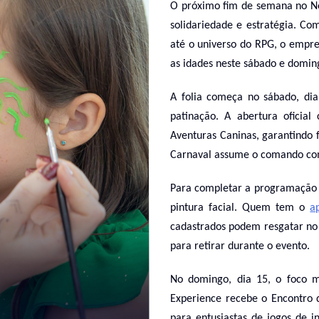
O próximo fim de semana no No
solidariedade e estratégia. Com
até o universo do RPG, o empre
as idades neste sábado e domin
A folia começa no sábado, dia
patinação. A abertura oficia
Aventuras Caninas, garantindo f
Carnaval assume o comando com
Para completar a programação 
pintura facial. Quem tem o
a
cadastrados podem resgatar no 
para retirar durante o evento.
No domingo, dia 15, o foco m
Experience recebe o Encontro 
para entusiastas de jogos de 