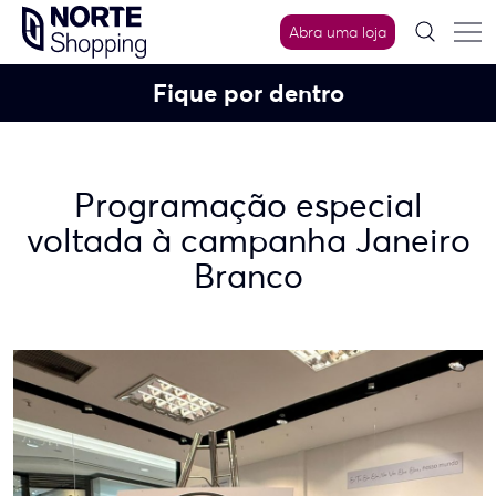
Skip
Abra uma loja
to
content
Fique por dentro
Programação especial
voltada à campanha Janeiro
Branco