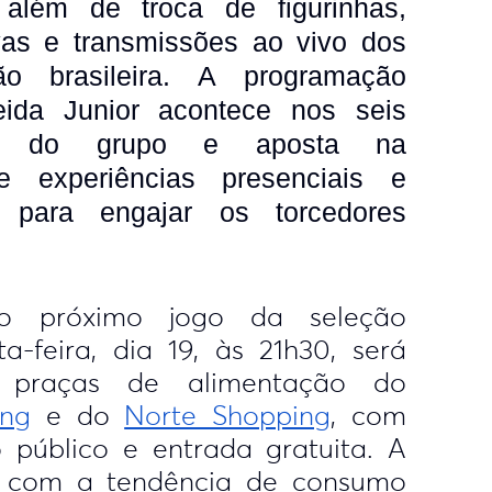
 além de troca de figurinhas,
ivas e transmissões ao vivo dos
o brasileira. A programação
eida Junior acontece nos seis
tos do grupo e aposta na
e experiências presenciais e
is para engajar os torcedores
o próximo jogo da seleção
ta-feira, dia 19, às 21h30, será
s praças de alimentação do
ng
e do
Norte Shopping
, com
 público e entrada gratuita. A
ga com a tendência de consumo