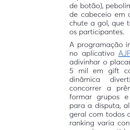
de botão), pebolim
de cabeceio em a
chute a gol, que 
os participantes.
A programação in
no aplicativo
AJ
adivinhar o plac
5 mil em gift c
dinâmica dive
concorrer a prê
formar grupos e
para a disputa, 
geral com todos o
ranking varia c