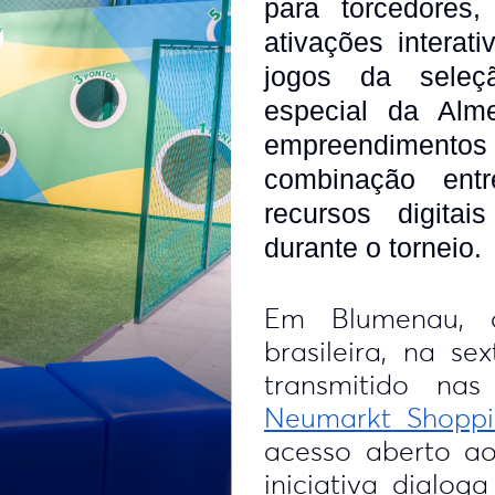
para torcedores,
ativações interat
jogos da seleçã
especial da Alm
empreendimen
combinação entr
recursos digita
durante o torneio.
Em Blumenau, 
brasileira, na sex
transmitido na
Neumarkt Shoppi
acesso aberto ao
iniciativa dialo