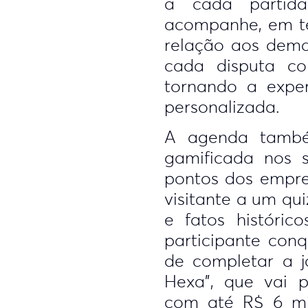
a cada partida
acompanhe, em t
relação aos demai
cada disputa co
tornando a exper
personalizada.
A agenda també
gamificada nos s
pontos dos empr
visitante a um qu
e fatos históric
participante con
de completar a 
Hexa”, que vai 
com até R$ 6 mi