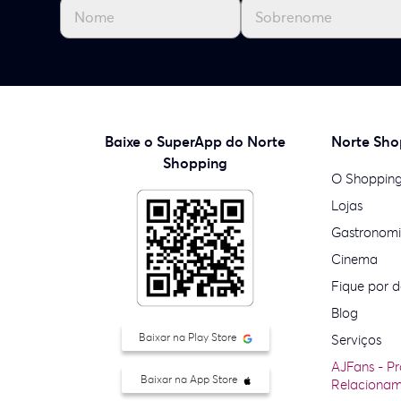
Baixe o SuperApp do Norte
Norte Sho
Shopping
O Shoppin
Lojas
Gastronom
Cinema
Fique por d
Blog
Baixar na Play Store
Serviços
AJFans - P
Baixar na App Store
Relaciona