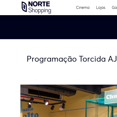
Skip
Cinema
Lojas
Ga
to
content
Programação Torcida AJ: