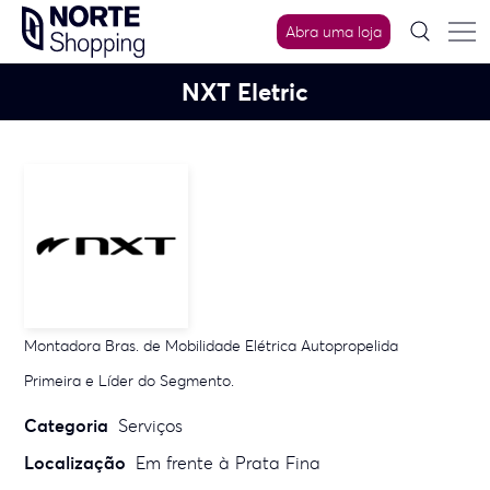
Skip
Abra uma loja
to
content
NXT Eletric
Montadora Bras. de Mobilidade Elétrica Autopropelida
Primeira e Líder do Segmento.
Categoria
Serviços
Localização
Em frente à Prata Fina