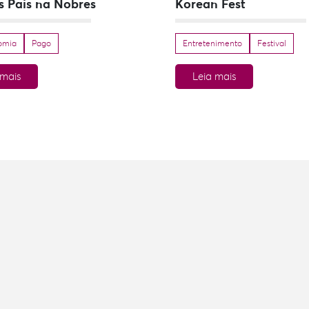
s Pais na Nobres
Korean Fest
omia
Pago
Entretenimento
Festival
 mais
Leia mais