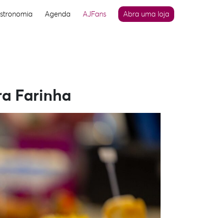
stronomia
Agenda
AJFans
Abra uma loja
ra Farinha