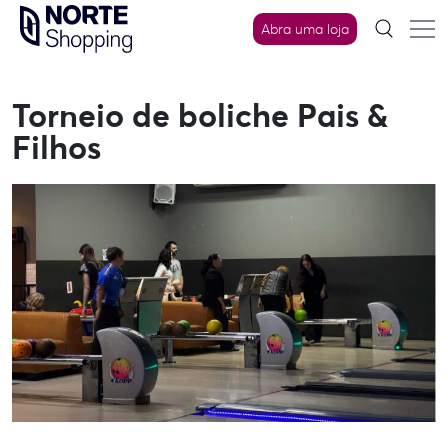
Skip
Abra uma loja
to
content
Torneio de boliche Pais &
Filhos