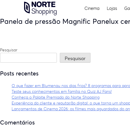
Skip
Cinema
Lojas
Ga
to
content
Panela de pressão Magnific Panelux cer
Navegação
de
Pesquisar
Post
Pesquisar
Posts recentes
O que fazer em Blumenau nos dias frios? 8 programas para apro
Teste seus conhecimentos em família no Quiz AJ Fans!
Conheça o Palpite Premiado do Norte Shopping
Experiência do cliente e reputação digital: o que torna um shopp
Lançamentos de Cinema 2026: os filmes mais aguardados do a
Comentários