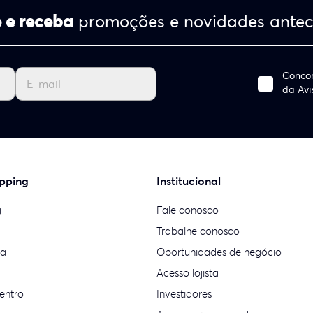
 e receba
promoções e novidades ante
Concor
da
Avi
pping
Institucional
g
Fale conosco
Trabalhe conosco
ia
Oportunidades de negócio
Acesso lojista
entro
Investidores