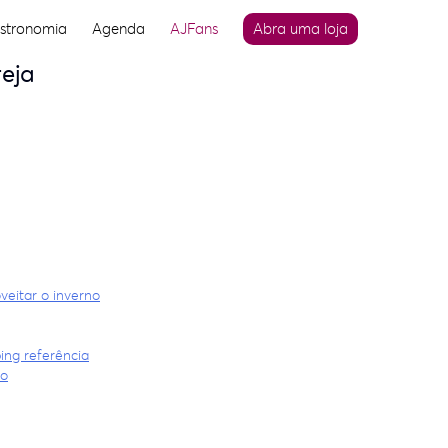
stronomia
Agenda
AJFans
Abra uma loja
eja
veitar o inverno
ing referência
no