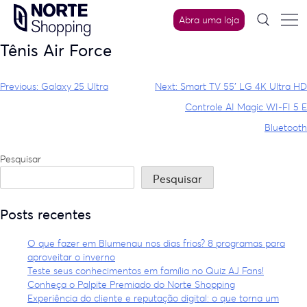
Skip
Abra uma loja
to
content
Tênis Air Force
Navegação
Previous:
Galaxy 25 Ultra
Next:
Smart TV 55′ LG 4K Ultra HD
de
Controle AI Magic WI-FI 5 E
Bluetooth
Post
Pesquisar
Pesquisar
Posts recentes
O que fazer em Blumenau nos dias frios? 8 programas para
aproveitar o inverno
Teste seus conhecimentos em família no Quiz AJ Fans!
Conheça o Palpite Premiado do Norte Shopping
Experiência do cliente e reputação digital: o que torna um