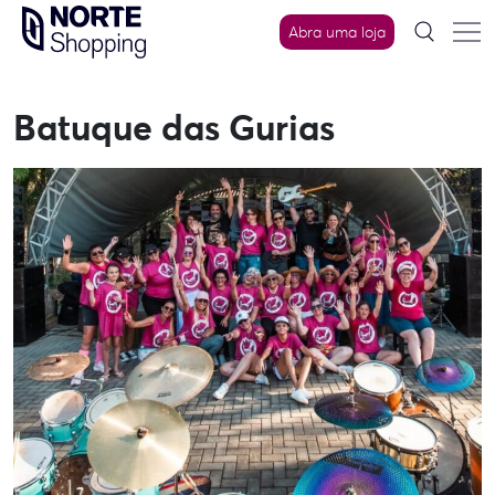
Skip
Abra uma loja
to
content
Batuque das Gurias