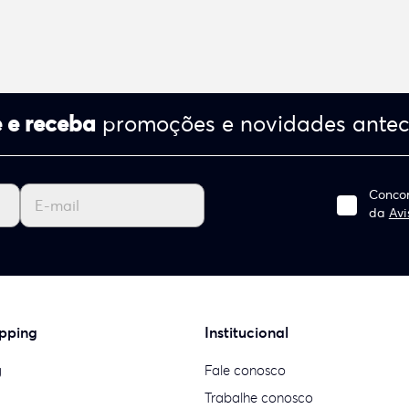
 e receba
promoções e novidades ante
Concor
da
Avi
pping
Institucional
g
Fale conosco
Trabalhe conosco