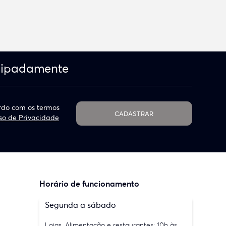
cipadamente
do com os termos
CADASTRAR
so de Privacidade
Horário de funcionamento
Segunda a sábado
Lojas, Alimentação e restaurantes: 10h às