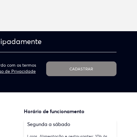
cipadamente
do com os termos
CADASTRAR
so de Privacidade
Horário de funcionamento
Segunda a sábado
Lojas, Alimentação e restaurantes: 10h às