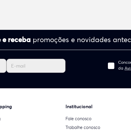
 e receba
promoções e novidades ante
Concor
da
Avi
pping
Institucional
g
Fale conosco
Trabalhe conosco